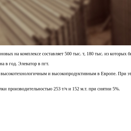
вых на комплексе составляет 500 тыс. т, 180 тыс. из которых б
а в год. Элеватор в пгт.
м высокотехнологичным и высокопродуктивным в Европе. При эт
ки производительностью 253 т/ч и 152 м.т. при снятии 5%.