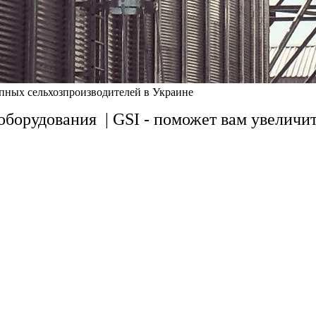
упных сельхозпроизводителей в Украине
 оборудования
|
GSI -
поможет
вам увеличи
роизводственные стандарты требуют систе
ановки, технического обслуживания и экспл
то тщательно учтено при разработке констр