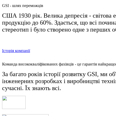
GSI - шлях переможців
США 1930 рік. Велика депресія - світова 
продукцію до 60%. Здається, що всі почина
стереотип і було створено одне з перших о
Історія компанії
Команда висококваліфікованих фахівців - це гарантія найкращо
За багато років історії розвитку GSI, ми 
інженерних розробках і виробництві техні
сучасні. Їх знають всі.