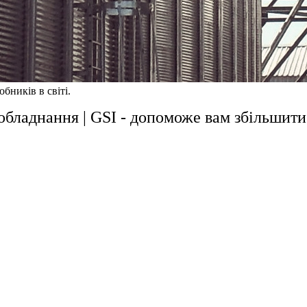
бників в світі.
 обладнання | GSI - допоможе вам збільшит