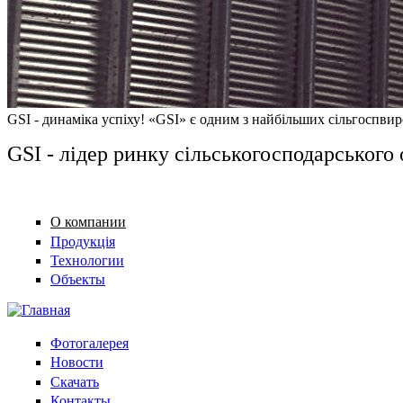
GSI - динаміка успіху! «GSI» є одним з найбільших сільгоспвиро
GSI - лідер ринку сільськогосподарського
О компании
Продукція
Технологии
Объекты
Фотогалерея
Новости
Скачать
Контакты