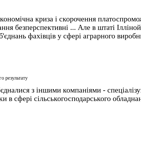
економічна криза і скорочення платоспром
ння безперспективні ... Але в штаті Ілліно
б'єднань фахівців у сфері аграрного виробн
го результату
об'єдналися з іншими компаніями - спеціалі
ки в сфері сільськогосподарського обладна