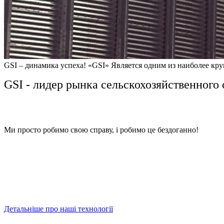
GSI – динамика успеха! «GSI» Является одним из наиболее кр
GSI - лидер
рынка
сельскохозяйственного
Ми просто робимо свою справу, і робимо це бездоганно!
Почему GSI? Ответ прост. Сегодняшние п
надежностью - год за годом. Простота уст
эффективность функционирования, - все э
изготавливаемого GSI.
Детальніше про наші технології