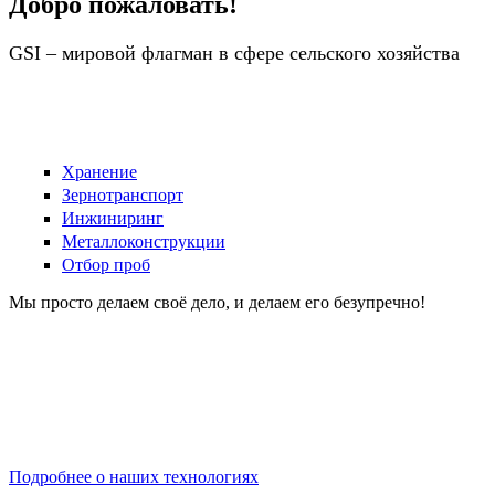
Добро пожаловать!
GSI – мировой флагман в сфере сельского хозяйства
Хранение
Зернотранспорт
Инжиниринг
Металлоконструкции
Отбор проб
Мы просто делаем своё дело, и делаем его безупречно!
Почему GSI? Ответ прост. Сегодняшние п
надежностью - год за годом. Простота уст
эффективность функционирования, - все э
изготавливаемого GSI.
Подробнее о наших технологиях