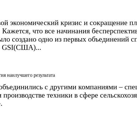
вой экономический кризис и сокращение п
 Кажется, что все начинания бесперспект
ло создано одно из первых объединений сп
к GSI(США)...
ия наилучшего результата
ы объединились с другими компаниями – с
 производстве техники в сфере
сельскохоз
.