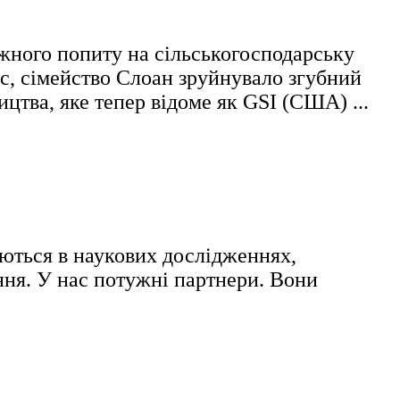
ожного попиту на сільськогосподарську
йс, сімейство
Слоан
зруйнувало згубний
ицтва, яке тепер відоме як GSI (США) ...
зуються в наукових дослідженнях,
ння. У нас потужні партнери. Вони