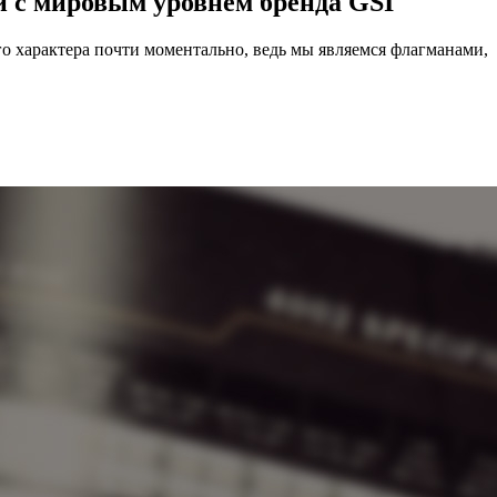
и с мировым уровнем бренда GSI
 характера почти моментально, ведь мы являемся флагманами,