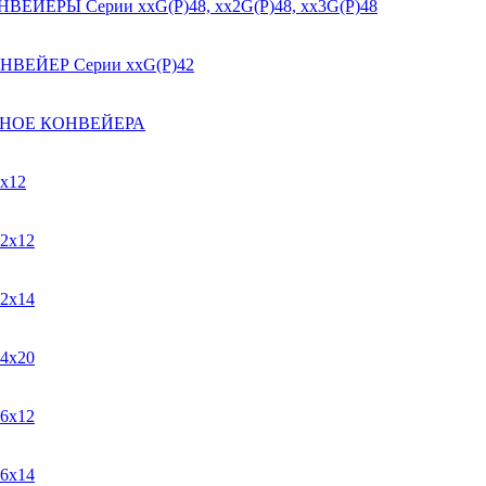
РЫ Серии ххG(P)48, хх2G(P)48, хх3G(P)48
ЕЙЕР Серии ххG(P)42
ПНОЕ КОНВЕЙЕРА
х12
2х12
2х14
4х20
6х12
6х14