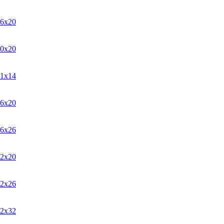
6х20
0х20
1х14
6х20
6х26
2х20
2х26
2х32