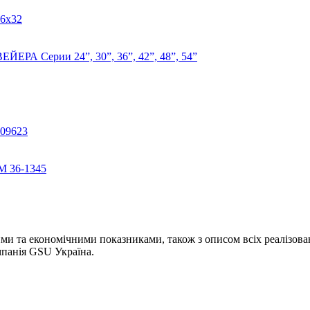
6х32
Серии 24”, 30”, 36”, 42”, 48”, 54”
09623
36-1345
и та економічними показниками, також з описом всіх реалізова
мпанія GSU Україна.