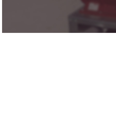
GSI
отличает высокая эфф
гарантирующая долгие го
Независимо от того, зан
производством или
ферме
решение для загрузки или 
обработки — вы можете п
зернотранспортное
оборуд