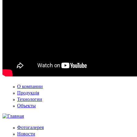
PHP против Node.js — uWebDesign подк
О компании
Продукція
Технологии
Объекты
Фотогалерея
Новости