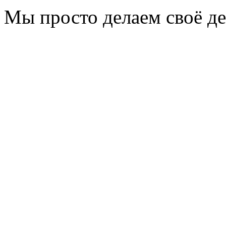
Мы просто делаем своё де
Почему GSI? Ответ про
производственные стан
отличающихся продукт
год за годом. Простота
обслуживания и эксплуа
гибкость и эффективнос
это тщательно учтено п
и дизайна каждого прод