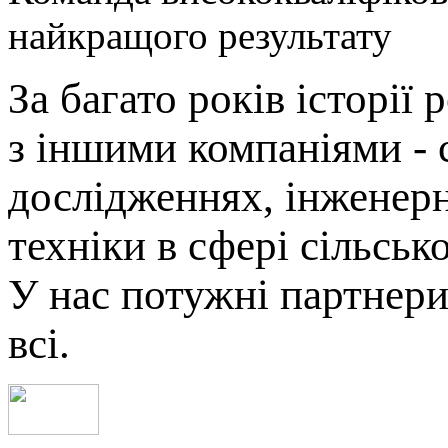
найкращого результату
За багато років історії
з іншими компаніями - 
дослідженнях, інженерн
техніки в сфері сільсь
У нас потужні партнери
всі.