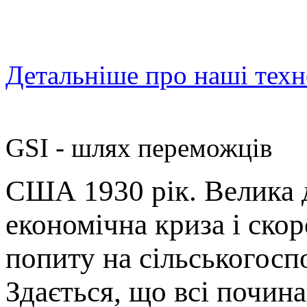
и дизайна каждого прод
Детальніше про наші техн
GSI - шлях переможців
США 1930 рік. Велика д
економічна криза і ск
попиту на сільськогосп
Здається, що всі почина