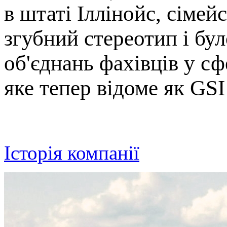
в штаті Іллінойс, сімей
згубний стереотип і бу
об'єднань фахівців у с
яке тепер відоме як GSI
Історія компанії