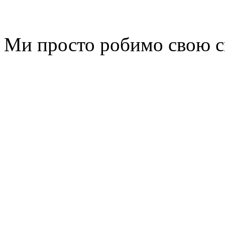
Ми просто робимо свою сп
Почему GSI? Ответ про
производственные стан
отличающихся продукт
год за годом. Простота
обслуживания и эксплуа
гибкость и эффективнос
это тщательно учтено п