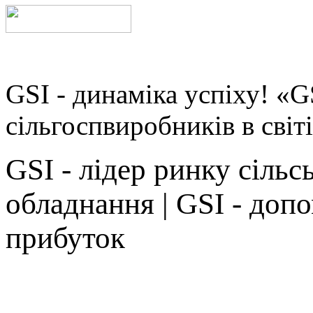
GSI - динаміка успіху! «
сільгоспвиробників в світі
GSI - лідер ринку сіль
обладнання | GSI - доп
прибуток