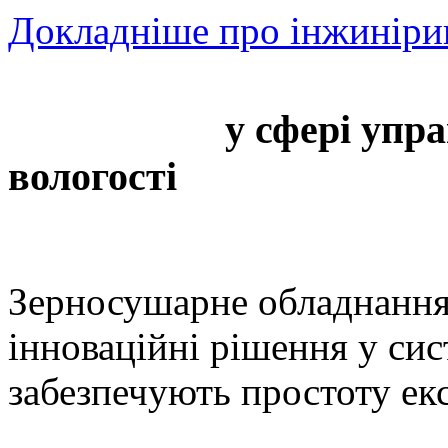
Докладніше про інжинір
GSI - лидер
у сфері упр
вологості
Зерносушарне обладнання 
інноваційні рішення
 у си
забезпечують простоту екс