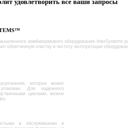
лит удовлетворить все ваши запросы
STEMS™
мышленного комбикормового оборудования InterSystems 
ют облегченную очистку и чистоту эксплуатации оборудова
агрязнения, которое может
упаковки. Для надежного
дственными циклами, можно
во.
остым
и
в обслуживании и