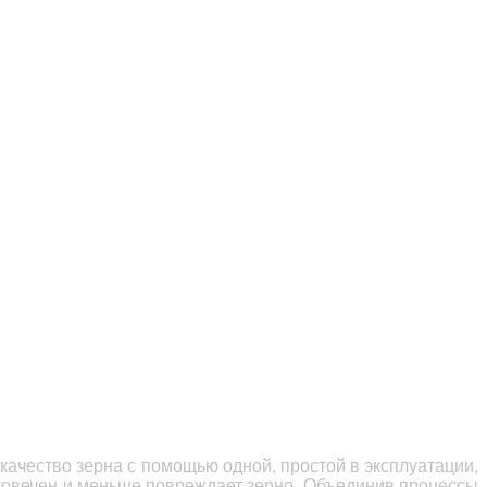
ачество зерна с помощью одной, простой в эксплуатации,
лговечен и меньше повреждает зерно. Объединив процессы