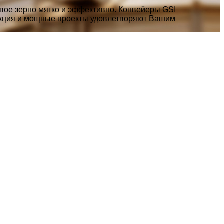
свое зерно мягко и эффективно. Конвейеры GSI
рукция и мощные проекты удовлетворяют Вашим