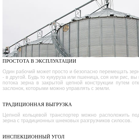
ПРОСТОТА В ЭКСПЛУАТАЦИИ
Один рабочий может просто и безопасно перемещать зерн
- в другой. Будь то кукуруза или пшеница, соя или рис, 
потока зерна в закрытой цепной конструкции путем от
заслонок, которыми можно управлять с земли.
ТРАДИЦИОННАЯ ВЫГРУЗКА
Цепной кольцевой транспортер можно расположить под
зерна с традиционных шнековых разгрузчиков силосов.
ИНСПЕКЦИОННЫЙ УГОЛ