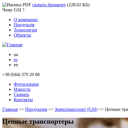
скачать брошюру
(228.02 КБ)
Чому GSI ?
О компании
Продукція
Технологии
Объекты
ua
ru
en
+38 (044) 379 20 86
Фотогалерея
Новости
Скачать
Контакты
Главная
>>
Продукция
>>
Зернотранспорт (GSI)
>>
Цепные тр
Цепные транспортеры