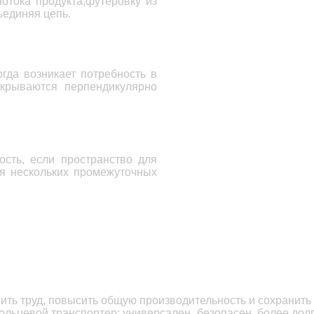
отока продукта,
футеровку из
ъединяя цепь.
гда возникает потребность в
ткрываются перпендикулярно
ость, если пространство для
я нескольких промежуточных
ть труд,
повысить общую производительность и сохранить к
кольцевой транспортер: универсален, безопасен, более до