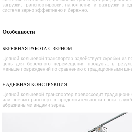
загрузки, транспортировки, наполнения и разгрузки в о
системе зерно эффективно и бережно.
Особенности
БЕРЕЖНАЯ РАБОТА С ЗЕРНОМ
Цепной кольцевой транспортер
задействует скребки из
п
цепь для бережного перемещения продукта, в резуль
меньше повреждений по сравнению с традиционными шн
НАДЕЖНАЯ КОНСТРУКЦИЯ
Цепной кольцевой транспортер превосходит традиционн
или пневмотранспорт в продолжительности срока служб
абразивными видами зерна.