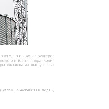
о из одного и более бункеров
вы можете выбрать направление
крытия/закрытия выгрузочных
 углом, обеспечивая подачу