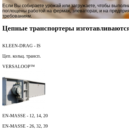
Если Вы собираете урожай или загружаете, чтобы выполн
поглощены работой на фермах, элеваторах, и на предпр
требованиям.
Цепные транспортеры изготавливаются
KLEEN-DRAG - IS
Цеп. кольц. трансп.
VERSALOOP™
EN-MASSE - 12, 14, 20
EN-MASSE - 26, 32, 39