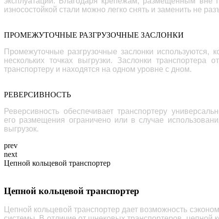
эксплуатации. Благодаря крепежам, размещенным вне п
износостойкой стали можно легко снять и заменить не раз
ПРОМЕЖУТОЧНЫЕ РАЗГРУЗОЧНЫЕ ЗАСЛОНКИ
Промежуточные разгрузочные заслонки используются, ко
нескольких точках выгрузки. Заслонки транспортера о
транспортеру и находятся на одном уровне с дном
.
РЕВЕРСИВНОСТЬ
Реверсивность обеспечивает транспортеру универсальн
его размещения ограничено или в случае использовани
выгрузок.
prev
next
Цепной кольцевой транспортер
Цепной кольцевой транспортер
Цепной кольцевой транспортер дает возможность сэкономи
системы. В отличие от шнековых транспортеров, цепной 