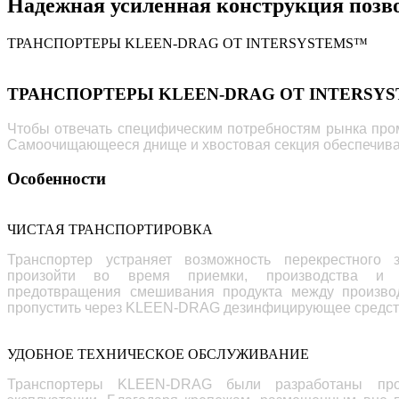
Надежная усиленная конструкция позво
ТРАНСПОРТЕРЫ KLEEN-DRAG ОТ INTERSYSTEMS™
ТРАНСПОРТЕРЫ KLEEN-DRAG ОТ INTERSY
Чтобы отвечать специфическим потребностям рынка про
Самоочищающееся днище и хвостовая секция
обеспечива
Особенности
ЧИСТАЯ ТРАНСПОРТИРОВКА
Транспортер устраняет возможность перекрестного з
произойти во время приемки, производства и 
предотвращения смешивания продукта между произво
пропустить через KLEEN-DRAG дезинфицирующее средст
УДОБНОЕ ТЕХНИЧЕСКОЕ ОБСЛУЖИВАНИЕ
Транспортеры KLEEN-DRAG были разработаны пр