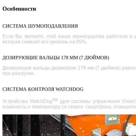
Особенности
СИСТЕМА ШУМОПОДАВЛЕНИЯ
Если Вы желаете, чтоб ваша зерносушилка работала в 
которая снижает
его
уровень на 85%.
ДОЗИРУЮЩИЕ ВАЛЬЦЫ 178 ММ (7 ДЮЙМОВ)
Дозирующие вальцы диаметром 178 мм (7 дюймов) равно
при разгрузке.
СИСТЕМА КОНТРОЛЯ WATCHDOG
тм
Устройство WatchDog
(для системы управления
Vision
влажность и температуру со своего смартфона, планшета