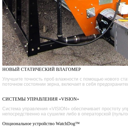
НОВЫЙ СТАТИЧЕСКИЙ ВЛАГОМЕР
Улучшите точность проб влажности с помощью нового ста
поточном
состоянии зерна, включает
в себя
предохранител
СИСТЕМЫ УПРАВЛЕНИЯ «VISION»
Система управления «
VISION» обеспечивает простоту у
непосредственно на сушилке либо в операторской (пульто
Опциональное устройство WatchDog™