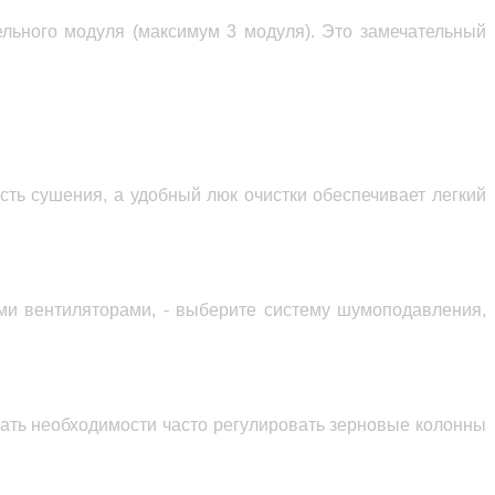
ельного модуля (максимум 3 модуля).
Это замечательный
сть сушения, а удобный люк очистки обеспечивает легкий
ми
вентилятор
ами
, - выберите систему шумоподавления,
жать
необходимост
и
часто регулировать
зернов
ые колонны