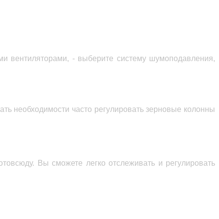
ми
вентилятор
ами
, - выберите систему шумоподавления,
жать
необходимост
и
часто регулировать
зернов
ые колонны
отовсюду. Вы сможете легко отслеживать и регулировать