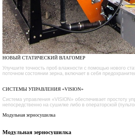
НОВЫЙ СТАТИЧЕСКИЙ ВЛАГОМЕР
Улучшите точность проб влажности с помощью нового ста
поточном
состоянии зерна, включает
в себя
предохранител
СИСТЕМЫ УПРАВЛЕНИЯ «VISION»
Система управления «
VISION» обеспечивает простоту у
непосредственно на сушилке либо в операторской (пульто
Модульная зерносушилка
Модульная зерносушилка