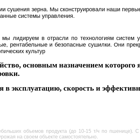
ии сушения зерна. Мы сконструировали наши первые
анные системы управления.
, мы лидируем в отрасли по технологиям систем 
ые, рентабельные и безопасные сушилки. Они прекр
опических культур
йство, основным назначением которого я
ровки.
я в эксплуатацию, скорость и эффектив
больших объемов продукта (до 10-15 т/ч по пшенице).
урожая на своем объекте самостоятельно.