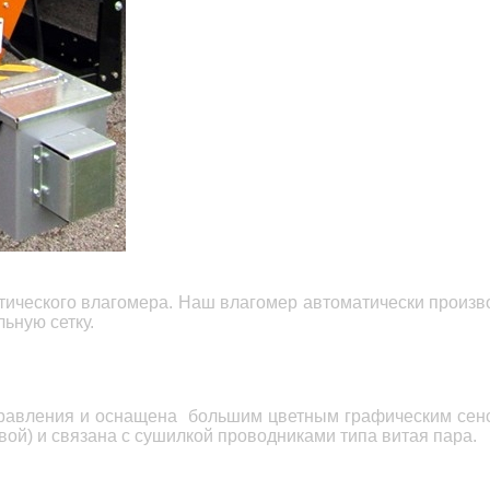
т
ического влагомера. Наш влагомер автоматически производ
ьную сетку.
правления и оснащена большим цветным графическим сен
вой) и связана с сушилкой проводниками типа витая пара.