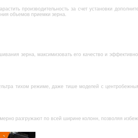
арастить производительность за счет установки дополнит
ения объемов приемки зерна.
шивания зерна, максимизовать его качество и эффективно
ультра тихом режиме, даже тише
моделей с
центробежны
мерно разгружают по всей ширине колонн,
позволяя избе