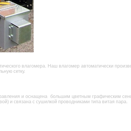
т
ического влагомера. Наш влагомер автоматически производ
ьную сетку.
правления и оснащена большим цветным графическим сен
вой) и связана с сушилкой проводниками типа витая пара.