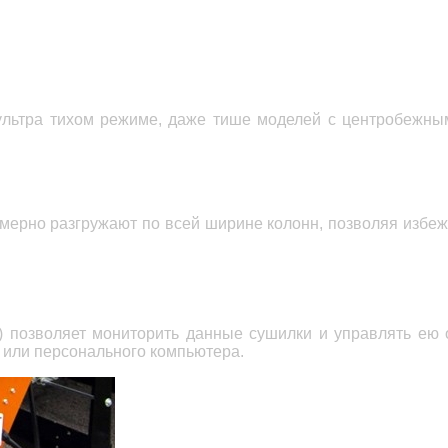
ультра тихом режиме, даже тише
моделей с
центробежны
мерно разгружают по всей ширине колонн,
позволяя избе
) позволяет мониторить данные сушилки и управлять ею 
 или персонального компьютера
.