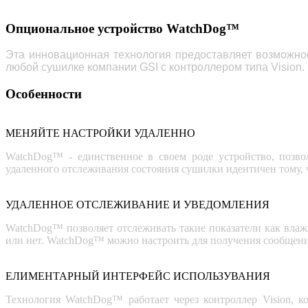
Опциональное устройство WatchDog™
Эта инновационная технология предоставляет возможн
любой сушилке компании
GSI
с контроллером типа
Vision
.
Особенности
МЕНЯЙТЕ НАСТРОЙКИ УДАЛЕННО
WatchDog™ - единственное в своем роде устройство, позв
удаленного отслеживания состояния сушилки идентичен тому, 
УДАЛЕННОЕ ОТСЛЕЖИВАНИЕ И УВЕДОМЛЕНИЯ
WatchDog™ позволяет отслеживать такие показатели как влажн
или нет. WatchDog™ можно настроить для получения сообщени
ЕЛИМЕНТАРНЫЙ ИНТЕРФЕЙС ИСПОЛЬЗУВАНИЯ
Технология WatchDog™ работает через контроллер Vision, 