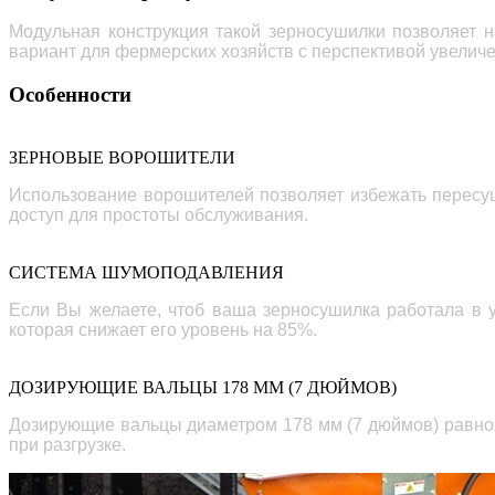
Модульная конструкция такой зерносушилки позволяет н
вариант для фермерских хозяйств с перспективой увелич
Особенности
ЗЕРНОВЫЕ ВОРОШИТЕЛИ
Использование ворошител
ей
позволяет избежать пересу
доступ для простоты обслуживания.
СИСТЕМА ШУМОПОДАВЛЕНИЯ
Если Вы желаете, чтоб ваша зерносушилка работала в 
которая снижает
его
уровень на 85%.
ДОЗИРУЮЩИЕ ВАЛЬЦЫ 178 ММ (7 ДЮЙМОВ)
Дозирующие вальцы диаметром 178 мм (7 дюймов) равно
при разгрузке.