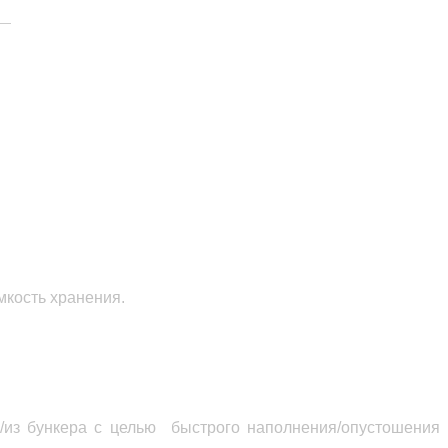
Е
мкость хранения.
/из бункера с целью быстрого наполнения/опустошения