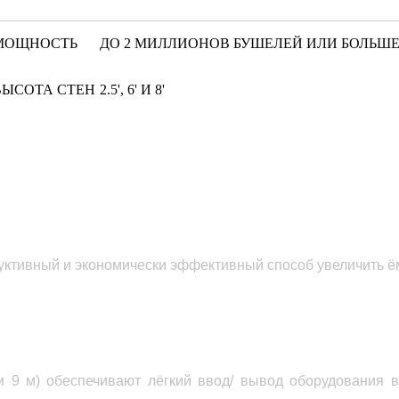
МОЩНОСТЬ
ДО 2 МИЛЛИОНОВ БУШЕЛЕЙ ИЛИ БОЛЬШ
ВЫСОТА СТЕН
2.5', 6' И 8'
ктивный и экономически эффективный способ увеличить ё
 9 м) обеспечивают лёгкий ввод/ вывод оборудования в