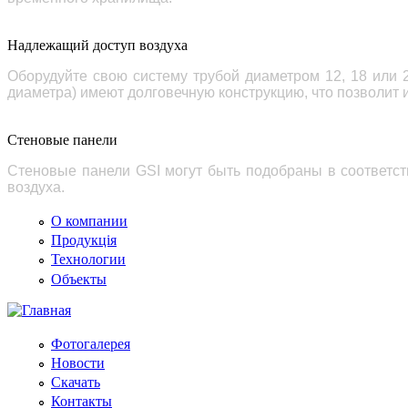
Надлежащий доступ воздуха
Оборудуйте свою систему трубой диаметром 12, 18 или 
диаметра) имеют долговечную конструкцию, что позволит 
Стеновые панели
Стеновые панели GSI могут быть подобраны в соответст
воздуха.
О компании
Продукція
Технологии
Объекты
Фотогалерея
Новости
Скачать
Контакты