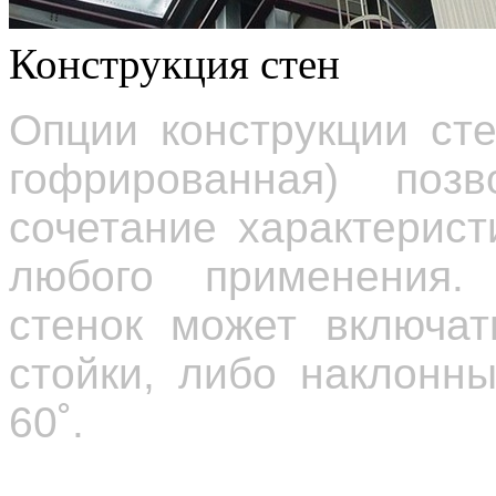
Конструкция стен
Опции конструкции ст
гофрированная) поз
сочетание характерист
любого применения. 
стенок может включат
стойки, либо наклонн
60
˚
.