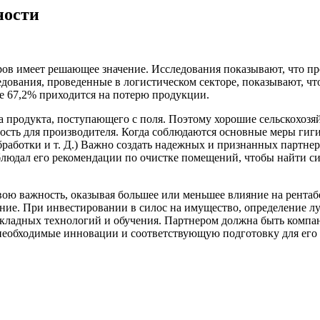
ности
еров имеет решающее значение. Исследования показывают, что 
дования, проведенные в логистическом секторе, показывают, что
ое 67,2% приходится на потерю продукции.
а продукта, поступающего с поля. Поэтому хорошие сельскохозя
сть для производителя. Когда соблюдаются основные меры гигие
обработки и т. Д.) Важно создать надежных и признанных партне
юдал его рекомендации по очистке помещений, чтобы найти сис
вою важность, оказывая большее или меньшее влияние на рентаб
ение. При инвестировании в силос на имущество, определение л
кладных технологий и обучения. Партнером должна быть компани
еобходимые инновации и соответствующую подготовку для его 