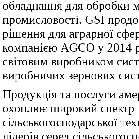
обладнання для обробки ма
промисловості. GSI прод
рішення для аграрної сфер
компанією AGCO у 2014 ро
світовим виробником сист
виробничих зернових сис
Продукція та послуги аме
Використання державних цифрових сервісів для ідентифікації о
безпеки та швидкості обслуговування. Отримати
кредит через 
охоплює широкий спектр 
оскільки система автоматично підтягує перевірені дані про клі
фото документів. Це не лише захищає від шахрайства, але й с
розгляду заявки кредитним експертом. Такий метод верифікації
сільськогосподарської тех
фінансових компаній, які прагнуть забезпечити своїм користу
конфіденційність.
лідерів серед сільськогосп