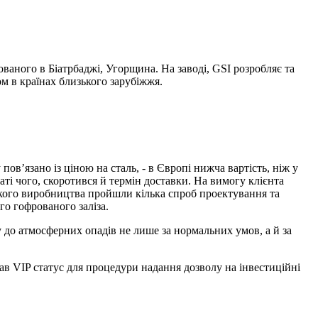
ваного в Біатрбаджі, Угорщина. На заводі, GSI розробляє та
м в країнах близького зарубіжжя.
в’язано із ціною на сталь, - в Європі нижча вартість, ніж у
ті чого, скоротився й термін доставки. На вимогу клієнта
ького виробництва пройшли кілька спроб проектування та
го гофрованого заліза.
у до атмосферних опадів не лише за нормальних умов, а й за
ав VIP статус для процедури надання дозволу на інвестиційні