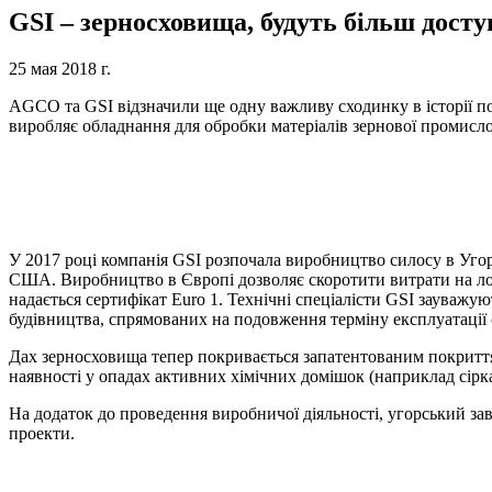
GSI – зерносховища, будуть більш дост
25 мая 2018 г.
AGCO та GSI відзначили ще одну важливу сходинку в історії по
виробляє обладнання для обробки матеріалів зернової промисло
У 2017 році компанія GSI розпочала виробництво силосу в Угорщ
США. Виробництво в Європі дозволяє скоротити витрати на логіс
надається сертифікат Euro 1. Технічні спеціалісти GSI зауваж
будівництва, спрямованих на подовження терміну експлуатації 
Дах зерносховища тепер покривається запатентованим покриттям 
наявності у опадах активних хімічних домішок (наприклад сірка 
На додаток до проведення виробничої діяльності, угорський за
проекти.