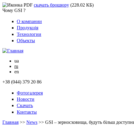
скачать брошюру
(228.02 КБ)
Чому GSI ?
О компании
Продукція
Технологии
Объекты
ua
ru
en
+38 (044) 379 20 86
Фотогалерея
Новости
Скачать
Контакты
Главная
>>
News
>>
GSI – зерносховища, будуть більш доступн