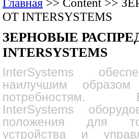
Главная
>>
Content
>>
ЗЕ
ОТ INTERSYSTEMS
ЗЕРНОВЫЕ РАСПРЕ
INTERSYSTEMS
InterSystems
обесп
наилучшим образом
потребностям. 
InterSystems
оборудов
положения для точ
устройства и управл