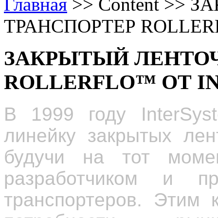
Главная
>>
Content
>>
ЗА
ТРАНСПОРТЕР ROLLER
ЗАКРЫТЫЙ ЛЕНТО
ROLLERFLO™ ОТ I
В 1999 году InterSys
линейку закрытых лен
будучи на тот мом
разработчиком и пр
транспортеров. Этим 