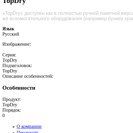
TopDry
«TopDry» доступен как в полностью ручной пакетной верси
же вспомогательного оборудования (например бункер хра
Язык
Русский
Изображение:
Серия:
TopDry
Подзаголовок:
TopDry
Описание особенностей:
Особенности
Продукт:
TopDry
Порядок:
0
О компании
Продукція