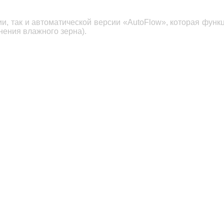
и, так и автоматической версии «AutoFlow», которая функци
нения влажного зерна).