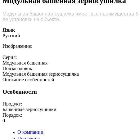
Модульная башенная зерносушилка
Модульная башенная сушилка имеет все преимущества ба
ее установки на объекте.
Язык
Русский
Изображение:
Серия:
Модульная башенная
Подзаголовок:
Модульная башенная зерносушилка
Описание особенностей:
Особенности
Продукт:
Башенные зерносушилки
Порядок:
0
О компании
Продукція