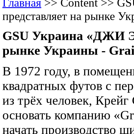
Главная
>>
Content
>>
GS
представляет на рынке Укр
GSU Украина «ДЖИ Э
рынке Украины - Grai
В 1972 году, в помеще
квадратных футов с
пер
из
трёх
человек,
Крейг
основать
компанию
«Gr
нача
ть
произво
дство
ши