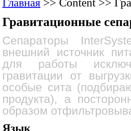
Главная
>>
Content
>>
Гр
Гравитационные сеп
Сепараторы
InterSys
внешний источник пит
для работы исключ
гравитации от выгруз
особые сита (подбира
продукта), а посторо
образом отфильтровыв
Язык