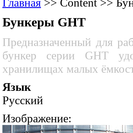
Главная
>>
Content
>>
Бу
Бункеры GHT
Предназначенный для ра
бункер серии
GHT
уд
хранилищах малых ёмкост
Язык
Русский
Изображение: