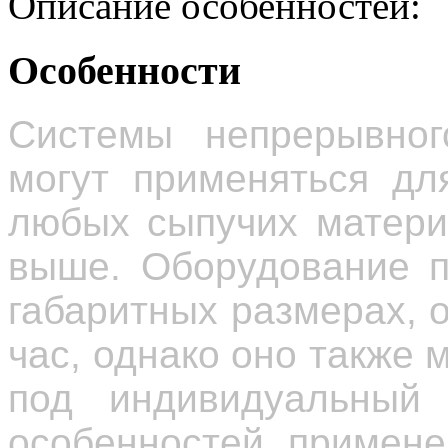
Описание особенностей:
Особенности
Системы непрерывног
могут применяться дл
любых сыпучих матери
выше. Оборудование п
габаритных размерах, о
час, однако оно также
под индивидуальный 
особенностей примене