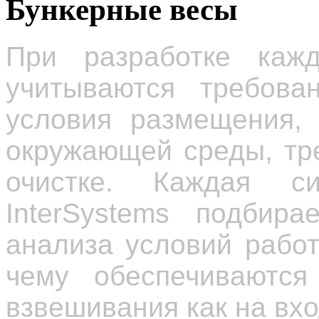
Бункерные весы
При разработке кажд
учитываются требован
условия размещения, 
окружающей среды, тр
очистке. Каждая с
InterSystems подбира
анализа условий рабо
чему обеспечиваются
взвешивания как на вхо