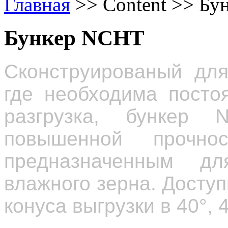
Главная
>>
Content
>>
Бу
Бункер NCHT
Сконструированый для
где необходима посто
разгрузка, бункер
повышенной прочн
предназначенным д
влажного зерна. Досту
конуса выгрузки в 40°, 4