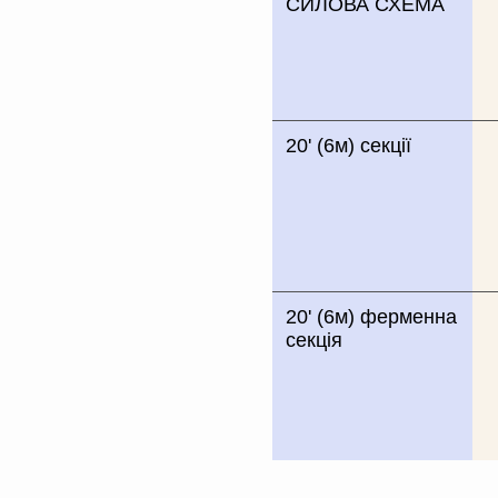
СИЛОВА СХЕМА
20' (6м) секції
20' (6м) ферменна
секція