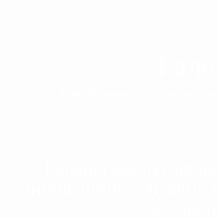
Гале
ГАЛЕРЕЇ
QuickBolt-
це лідируючий на ринк
Галереї обслуговува
інноваційний дизайн, 
складанн