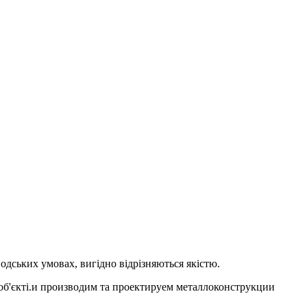
одських умовах, вигідно відрізняються якістю.
 об'єкті.и производим та проектируем металлоконструкции