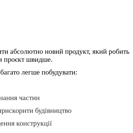
KS
ти абсолютно новий продукт, який робить
и проєкт швидше.
багато легше побудувати:
нання частин
прискорити будівництво
дення конструкції