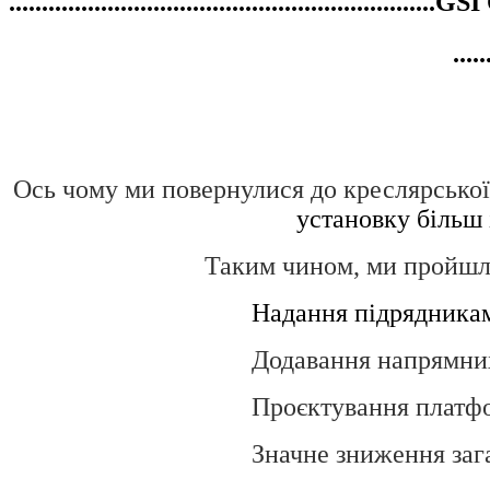
.........................................................
.....
Ось чому ми повернулися до креслярської 
установку
більш 
Таким чином, ми пройшл
Надання підрядникам менше ч
Додавання напрямних
Проєктування платфо
Значне зниження зага