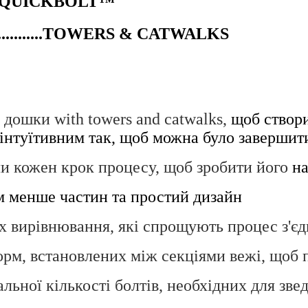
........GSI QUICKBOLT™
...........
TOWERS & CATWAL
дошки with towers and catwalks,
щоб створи
інтуїтивним так, щоб можна було завершит
и кожен крок процесу, щоб зробити його
на
астин та простий дизайн
 вирівнювання, які спрощують процес з'єд
рм, встановлених між секціями вежі, щоб 
льної кількості болтів, необхідних для зве