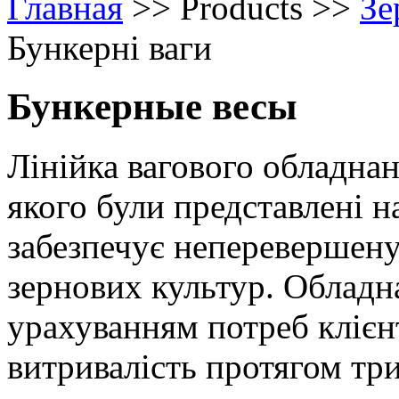
Главная
>>
Products
>>
Зе
Бункерні ваги
Бункерные весы
Лінійка вагового обладнан
якого були представлені на
забезпечує неперевершену 
зернових культур. Обладна
урахуванням потреб клієнт
витривалість протягом тр