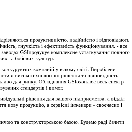
ідрізняються продуктивністю
,
надійністю
і відповідають
ічність, гнучкість і ефективність функціонування, - все
х заводах
GSI
продукує комплексне устаткування повного
вих та бобових культур.
 конкуруючих компаній у всьому світі.
Вироблене
астиві високотехнологічні рішення та відповідність
ажливо для ринку. Обладнання
GSI
охоплює весь спектр
вуваних стандартів і вимог.
відуальні рішення для вашого підприємства, а відділ
я нову продукцію, а сервісні інженери - своєчасно і
ничою та конструкторською базою. Будемо раді бачити