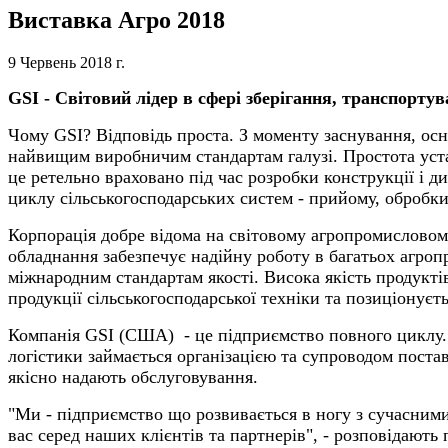
Виставка Агро 2018
9 Червень 2018 г.
GSI - Світовий лідер в сфері зберігання, транспортув
Чому GSI? Відповідь проста.
З моменту заснування, ос
найвищим
виробнич
им
стандарт
ам галузі
. Простота уст
це ретельно враховано під ч
ас
розроб
ки
конструкції і д
циклу сільськогосподарських систем - прийому, обробки,
Корпорація добре відома на світовому агропромисловом
обладнання забезпечує надійну роботу в багатьох агро
міжнародним стандартам якості. Висока якість продукт
продукції сільськогосподарської техніки
та позиціонуєть
Компанія GSI (США) - це підприємство повного циклу. 
логістики займається організацією та супроводом поста
якісно надають обслуговування.
"Ми - підприємство що розвивається в ногу з сучасним
вас серед наших клієнтів та партнерів", - розповідають