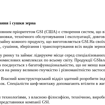
ання і сушки зерна
новним пріоритетом
GSI (США)
є створення
систем, що в
ановки, технічного обслуговування і експлуатації, довгов
изайну кожного продукту, що виготовляється GSI.
На свої
 сушіння, зберігання і транспортування всіх видів зерно
у ринку та
займає лідируюче місце серед спеціалізованих
промислових комплексах по всьому світу. Продукції
GSI
вл
ів поєднується з багатофункціональністю, що не менш в
ся на ринку великою гнучкістю і різноманітністю застосо
Власний конструкторський відділ здатний розробити інди
вок. Спеціалісти шеф-монтажу допомагають втілити в житт
и технологіями, з власною філософією, технічною, вироб
 представники компанії GSI.