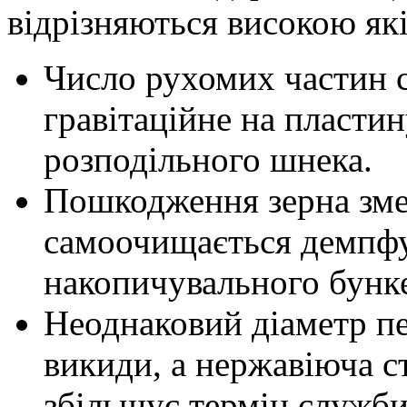
відрізняються високою як
Число рухомих частин с
гравітаційне на пласти
розподільного шнека.
Пошкодження зерна зм
самоочищається демпфу
накопичувального бунк
Неоднаковий діаметр п
викиди, а нержавіюча с
збільшує термін служб