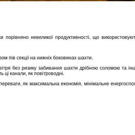
ки порівняно невеликої продуктивності, що використовуют
м пів секції на нижніх боковинах шахти.
повітря без ризику забивання шахти дрібною соломою та і
 ці канали, як повітроводні.
переваги, як максимальна економія, мінімальне енергоспо
 про актуальність формату
еслює чіткість умов, а
дбайливо представляє
и без зайвих складнощів.