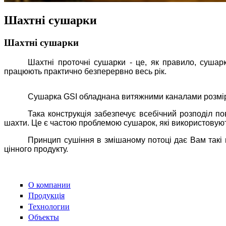
Шахтні сушарки
Шахтні сушарки
Шахтні проточні сушарки - це, як правило, сушар
працюють практично безперервно весь рік.
Сушарка GSI обладнана витяжними каналами розміро
Така конструкція забезпечує всебічний розподіл 
шахти. Це є частою проблемою сушарок, які використовують
Принцип сушіння в змішаному потоці дає Вам такі 
цінного продукту.
Повторне звернення до теми
невеликий кредит онлайн
свідчить
для багатьох користувачів; офіційно-маркетинговий стиль підкр
О компании
доброзичливий тон створює відчуття відкритого сервісу, який 
Продукція
інформацію й надає можливість зрозуміти всі основні параметр
Технологии
Объекты